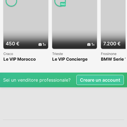
PRO
450 €
7.200 €
1
1
Craco
Trieste
Frosinone
Le VIP Morocco
Le VIP Concierge
BMW Serie 1
(E82) - 2008
Sei un venditore professionale?
Creare un account