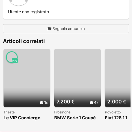
Utente non registrato
Segnala annuncio
Articoli correlati
PRO
7.200 €
2.000 €
1
4
Trieste
Frosinone
Povoletto
Le VIP Concierge
BMW Serie 1 Coupé
Fiat 128 1.1
(E82) - 2008