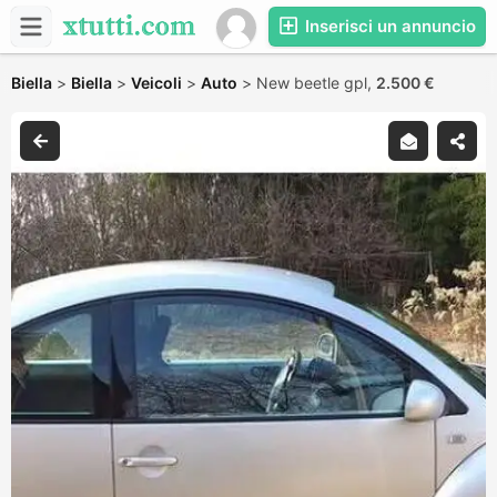
Inserisci un annuncio
Biella
>
Biella
>
Veicoli
>
Auto
>
New beetle gpl,
2.500 €