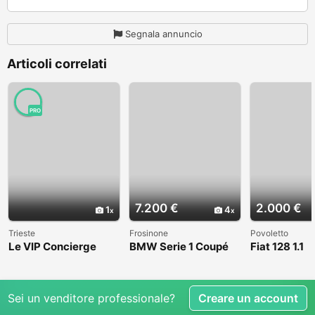
Segnala annuncio
Articoli correlati
PRO
7.200 €
2.000 €
1
4
Trieste
Frosinone
Povoletto
Le VIP Concierge
BMW Serie 1 Coupé
Fiat 128 1.1
(E82) - 2008
Sei un venditore professionale?
Creare un account