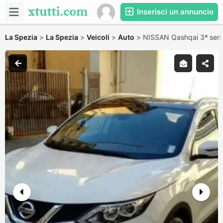
Inserisci un annuncio
La Spezia
>
La Spezia
>
Veicoli
>
Auto
>
NISSAN Qashqai 3ª seri