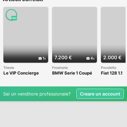
PRO
7.200 €
2.000 €
1
4
Trieste
Frosinone
Povoletto
Le VIP Concierge
BMW Serie 1 Coupé
Fiat 128 1.1
(E82) - 2008
Sei un venditore professionale?
Creare un account