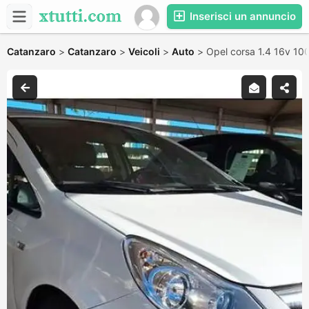
Inserisci un annuncio
Catanzaro
>
Catanzaro
>
Veicoli
>
Auto
>
Opel corsa 1.4 16v 10