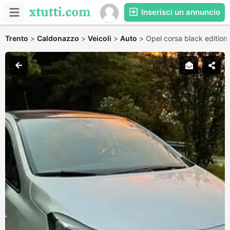
Inserisci un annuncio
Trento
>
Caldonazzo
>
Veicoli
>
Auto
>
Opel corsa black edition