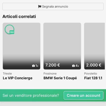
Segnala annuncio
Articoli correlati
PRO
7.200 €
2.000 €
1
4
Trieste
Frosinone
Povoletto
Le VIP Concierge
BMW Serie 1 Coupé
Fiat 128 1.1
(E82) - 2008
Sei un venditore professionale?
Creare un account