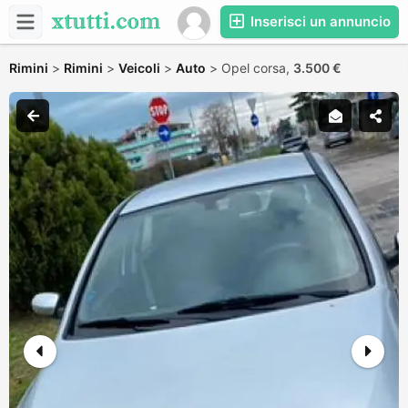
Inserisci un annuncio
Rimini
>
Rimini
>
Veicoli
>
Auto
>
Opel corsa,
3.500 €