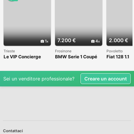
7.200 €
2.000 €
1
4
Trieste
Frosinone
Povoletto
Le VIP Concierge
BMW Serie 1 Coupé
Fiat 128 1.1
(E82) - 2008
Sei un venditore professionale?
Creare un account
Contattaci