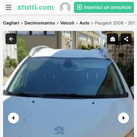
Inserisci un annuncio
Cagliari
>
Decimomannu
>
Veicoli
>
Auto
>
Peugeot 2008 - 201