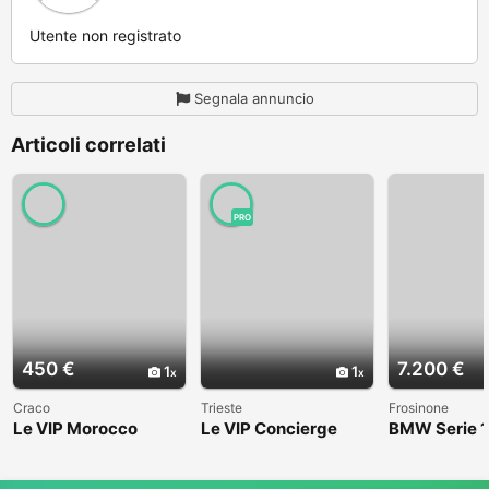
Utente non registrato
Segnala annuncio
Articoli correlati
PRO
450 €
7.200 €
1
1
Craco
Trieste
Frosinone
Le VIP Morocco
Le VIP Concierge
BMW Serie 1
(E82) - 2008