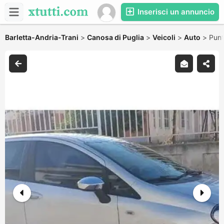
Inserisci un annuncio
Barletta-Andria-Trani
>
Canosa di Puglia
>
Veicoli
>
Auto
>
Punt