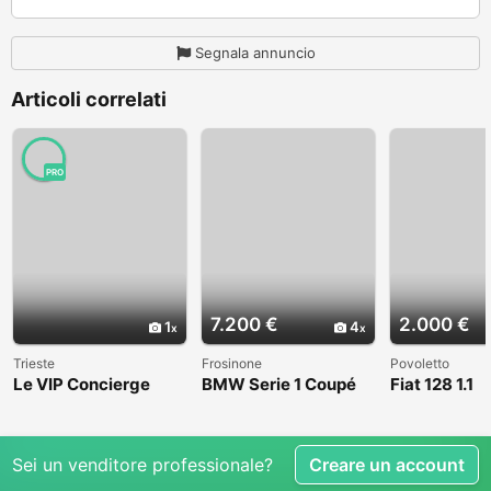
Segnala annuncio
Articoli correlati
PRO
7.200 €
2.000 €
1
4
Trieste
Frosinone
Povoletto
Le VIP Concierge
BMW Serie 1 Coupé
Fiat 128 1.1
(E82) - 2008
Sei un venditore professionale?
Creare un account