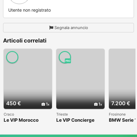
Utente non registrato
Segnala annuncio
Articoli correlati
PRO
450 €
7.200 €
1
1
Craco
Trieste
Frosinone
Le VIP Morocco
Le VIP Concierge
BMW Serie 1
(E82) - 2008