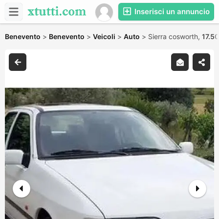
Inserisci un annuncio
Benevento
>
Benevento
>
Veicoli
>
Auto
>
Sierra cosworth,
17.5