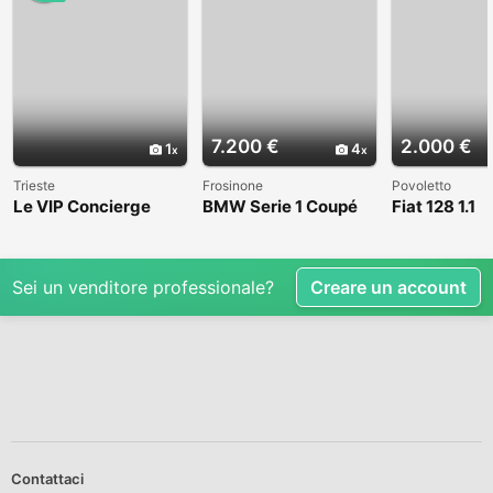
7.200 €
2.000 €
1
4
Trieste
Frosinone
Povoletto
Le VIP Concierge
BMW Serie 1 Coupé
Fiat 128 1.1
(E82) - 2008
Sei un venditore professionale?
Creare un account
Contattaci