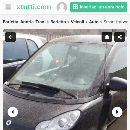
Inserisci un annuncio
Barletta-Andria-Trani
>
Barletta
>
Veicoli
>
Auto
>
Smart fortwo