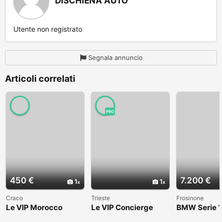
DISCHIENA AUTO
Utente non registrato
Segnala annuncio
Articoli correlati
PRO
450 €
7.200 €
1
1
Craco
Trieste
Frosinone
Le VIP Morocco
Le VIP Concierge
BMW Serie 1
(E82) - 2008