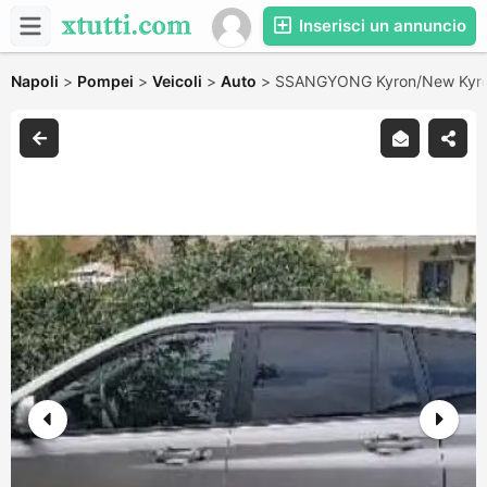
Inserisci un annuncio
Napoli
>
Pompei
>
Veicoli
>
Auto
>
SSANGYONG Kyron/New Kyr