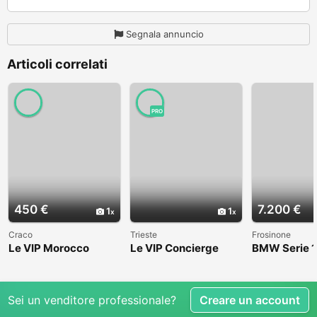
Segnala annuncio
Articoli correlati
PRO
450 €
7.200 €
1
1
Craco
Trieste
Frosinone
Le VIP Morocco
Le VIP Concierge
BMW Serie 1
(E82) - 2008
Sei un venditore professionale?
Creare un account