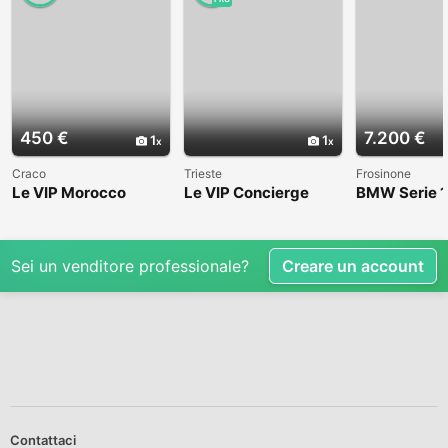
450 €
7.200 €
1
1
Craco
Trieste
Frosinone
Le VIP Morocco
Le VIP Concierge
BMW Serie 1
(E82) - 2008
Sei un venditore professionale?
Creare un account
Contattaci