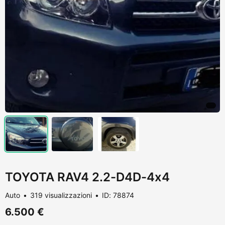
TOYOTA RAV4 2.2-D4D-4x4
Auto
319 visualizzazioni
ID: 78874
6.500 €