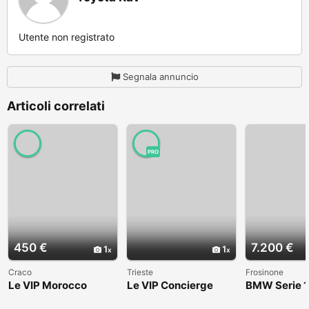
Utente non registrato
Segnala annuncio
Articoli correlati
PRO
450 €
7.200 €
1
1
Craco
Trieste
Frosinone
Le VIP Morocco
Le VIP Concierge
BMW Serie 1
(E82) - 2008