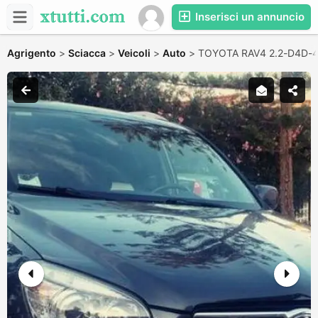
Inserisci un annuncio
Agrigento
>
Sciacca
>
Veicoli
>
Auto
>
TOYOTA RAV4 2.2-D4D-