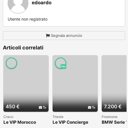
edoardo
Utente non registrato
Segnala annuncio
Articoli correlati
PRO
450 €
7.200 €
1
1
Craco
Trieste
Frosinone
Le VIP Morocco
Le VIP Concierge
BMW Serie 1
(E82) - 2008