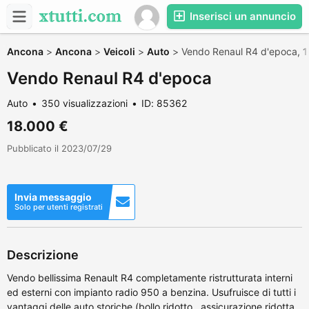
Inserisci un annuncio
Ancona
>
Ancona
>
Veicoli
>
Auto
>
Vendo Renaul R4 d'epoca,
1
Vendo Renaul R4 d'epoca
Auto
350 visualizzazioni
ID: 85362
18.000 €
Pubblicato il 2023/07/29
Invia messaggio
Solo per utenti registrati
Descrizione
Vendo bellissima Renault R4 completamente ristrutturata interni
ed esterni con impianto radio 950 a benzina. Usufruisce di tutti i
vantaggi delle auto storiche (bollo ridotto , assicurazione ridotta