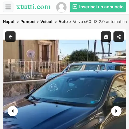
Inserisci un annuncio
Napoli
>
Pompei
>
Veicoli
>
Auto
>
Volvo s60 d3 2.0 automatica