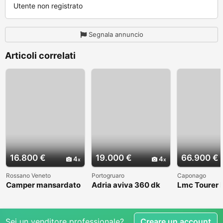
Utente non registrato
Segnala annuncio
Articoli correlati
16.800 €
19.000 €
66.900 €
4
4
Rossano Veneto
Portogruaro
Caponago
Camper mansardato
Adria aviva 360 dk
Lmc Tourer
Elnag Joxi 11
Sei un venditore professionale?
Creare un account