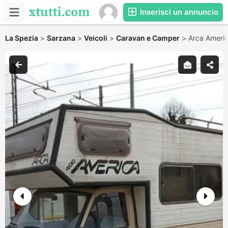
Inserisci un annuncio
La Spezia
>
Sarzana
>
Veicoli
>
Caravan e Camper
>
Arca Ameri