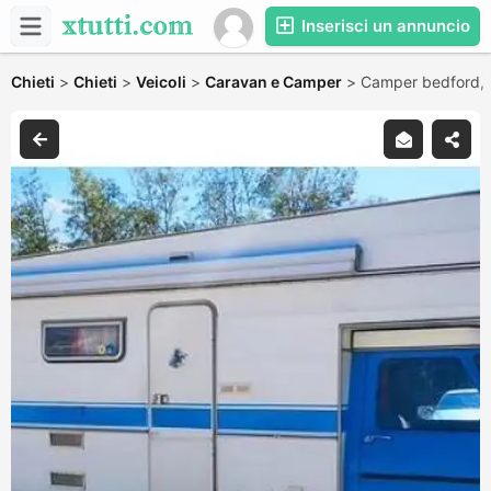
Inserisci un annuncio
Chieti
>
Chieti
>
Veicoli
>
Caravan e Camper
>
Camper bedford,