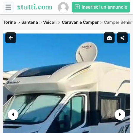
Inserisci un annuncio
Torino
>
Santena
>
Veicoli
>
Caravan e Camper
>
Camper Benim