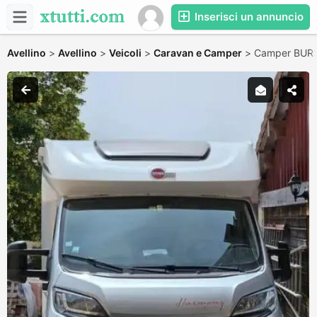
Inserisci un annuncio
Avellino
>
Avellino
>
Veicoli
>
Caravan e Camper
>
Camper BURS