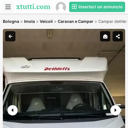
Inserisci un annuncio
Bologna
>
Imola
>
Veicoli
>
Caravan e Camper
>
Camper dethlef