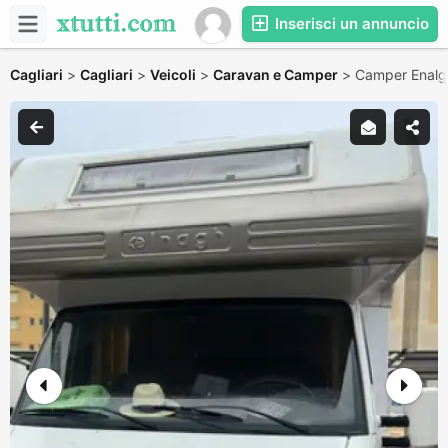
Inserisci un annuncio
Cagliari
>
Cagliari
>
Veicoli
>
Caravan e Camper
>
Camper Enalg