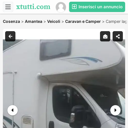
Inserisci un annuncio
Cosenza
>
Amantea
>
Veicoli
>
Caravan e Camper
>
Camper lag