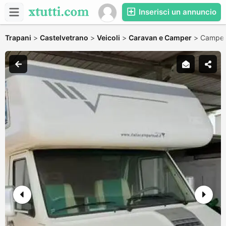
Inserisci un annuncio
Trapani
>
Castelvetrano
>
Veicoli
>
Caravan e Camper
>
Camper 