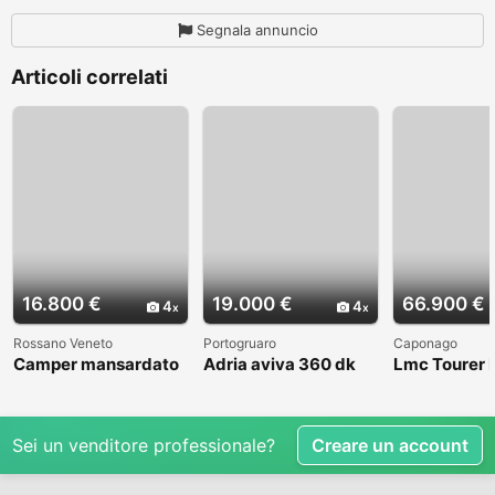
Segnala annuncio
Articoli correlati
16.800 €
19.000 €
66.900 €
4
4
Rossano Veneto
Portogruaro
Caponago
Camper mansardato
Adria aviva 360 dk
Lmc Tourer
Elnag Joxi 11
Sei un venditore professionale?
Creare un account