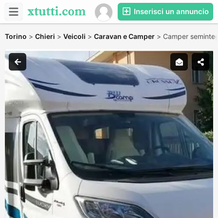
Inserisci un annuncio
Torino
>
Chieri
>
Veicoli
>
Caravan e Camper
>
Camper seminteg