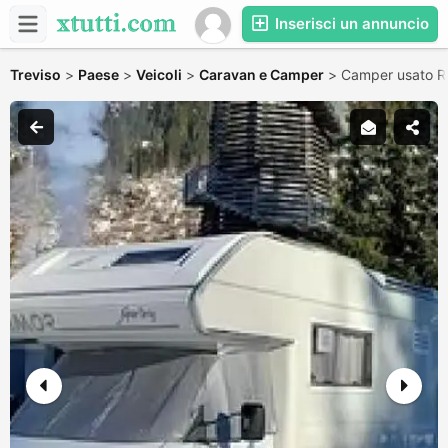
Inserisci un annuncio
Treviso
>
Paese
>
Veicoli
>
Caravan e Camper
>
Camper usato R