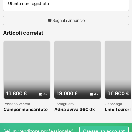
Utente non registrato
Segnala annuncio
Articoli correlati
16.800 €
19.000 €
66.900 €
4
4
Rossano Veneto
Portogruaro
Caponago
Camper mansardato
Adria aviva 360 dk
Lmc Tourer
Elnag Joxi 11
Sei un venditore professionale?
Creare un account