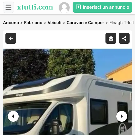
Inserisci un annuncio
Ancona
>
Fabriano
>
Veicoli
>
Caravan e Camper
>
Elnagh T-lof