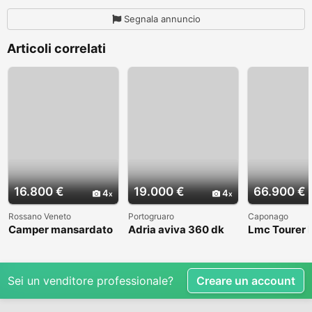
Segnala annuncio
Articoli correlati
16.800 €
19.000 €
66.900 €
4
4
Rossano Veneto
Portogruaro
Caponago
Camper mansardato
Adria aviva 360 dk
Lmc Tourer
Elnag Joxi 11
Sei un venditore professionale?
Creare un account