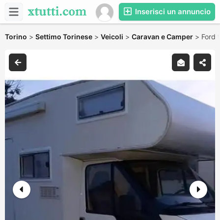
Inserisci un annuncio
Torino
>
Settimo Torinese
>
Veicoli
>
Caravan e Camper
>
Ford 