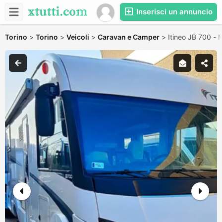
Inserisci un annuncio
Torino
>
Torino
>
Veicoli
>
Caravan e Camper
>
Itineo JB 700 - 