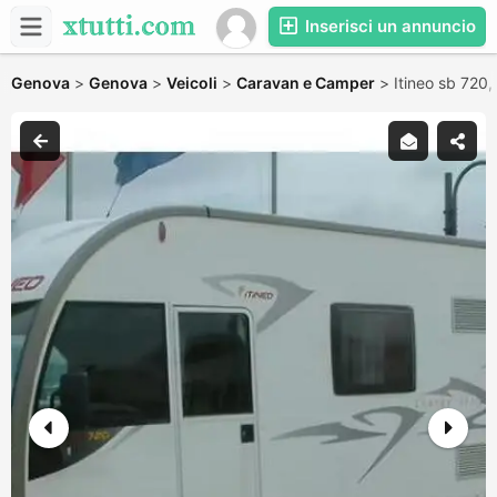
Inserisci un annuncio
Genova
>
Genova
>
Veicoli
>
Caravan e Camper
>
Itineo sb 720,