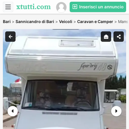
Inserisci un annuncio
Bari
>
Sannicandro di Bari
>
Veicoli
>
Caravan e Camper
>
Mans