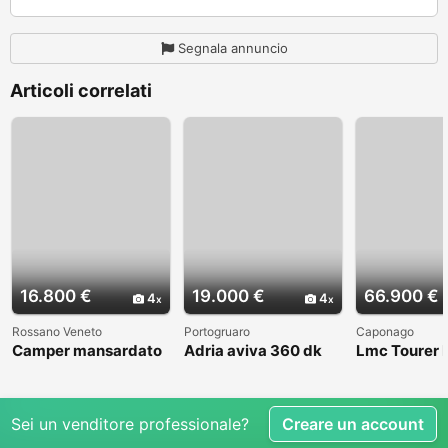
Segnala annuncio
Articoli correlati
16.800 €
19.000 €
66.900 €
4
4
Rossano Veneto
Portogruaro
Caponago
Camper mansardato
Adria aviva 360 dk
Lmc Tourer
Elnag Joxi 11
Sei un venditore professionale?
Creare un account