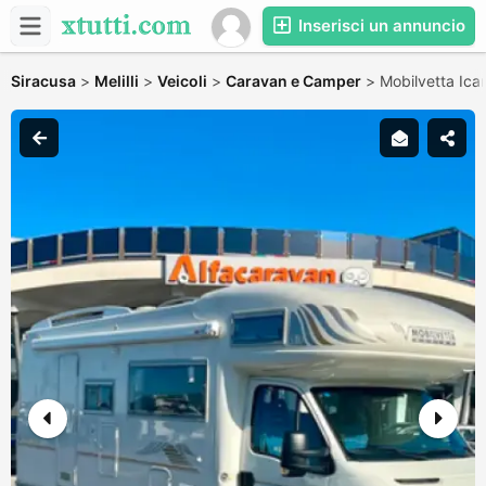
Inserisci un annuncio
Siracusa
>
Melilli
>
Veicoli
>
Caravan e Camper
>
Mobilvetta Ica