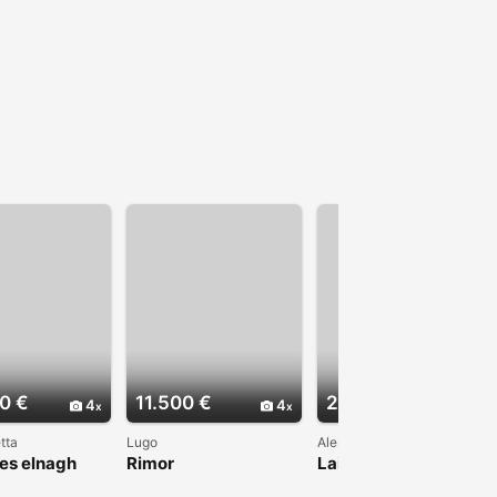
0 €
11.500 €
22.000 €
4
4
4
tta
Lugo
Alessandria
es elnagh
Rimor
Laika Ecovip 200i 2.8
TD 7 posti