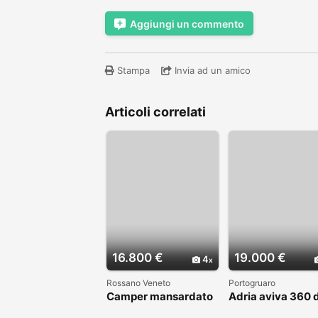
Aggiungi un commento
Stampa
Invia ad un amico
Articoli correlati
16.800 €
19.000 €
4
Rossano Veneto
Portogruaro
Camper mansardato
Adria aviva 360 
Elnag Joxi 11