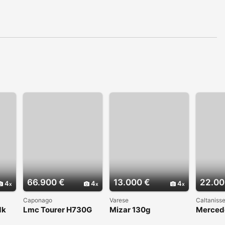
66.900 €
13.000 €
22.00
4
4
4
Caponago
Varese
Caltanisse
dk
Lmc Tourer H730G
Mizar 130g
Merced