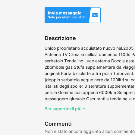
Invia messaggio
Solo per utenti registrati
Descrizione
Unico proprietario acquistato nuovo nel.2005 h
Antenna TV Clima in cellula domentic 1100s P
serbatoio Tendalino Luce esterna Doccia este
2bombole gas Stufa supplementare da viaggio 
originali Porta biciclette a tre posti Turboven
(doppio serbatoio acque nere da 100litri su og
istallati degli spoiler 3 serrature supplement
cellula Gomme con appena 6000km Sempre al c
passeggero.girevole Oscuranti a tenda nella ce
Per saperne di più
Commenti
Non è stato ancora aggiunto alcun commento