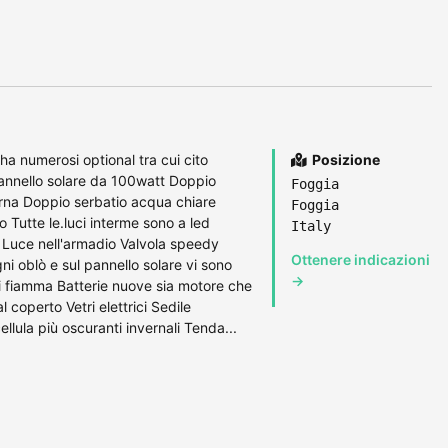
a numerosi optional tra cui cito
Posizione
annello solare da 100watt Doppio
Foggia
rna Doppio serbatio acqua chiare
Foggia
Tutte le.luci interme sono a led
Italy
t. Luce nell'armadio Valvola speedy
Ottenere indicazioni
ni oblò e sul pannello solare vi sono
→
ari fiamma Batterie nuove sia motore che
operto Vetri elettrici Sedile
llula più oscuranti invernali Tenda...