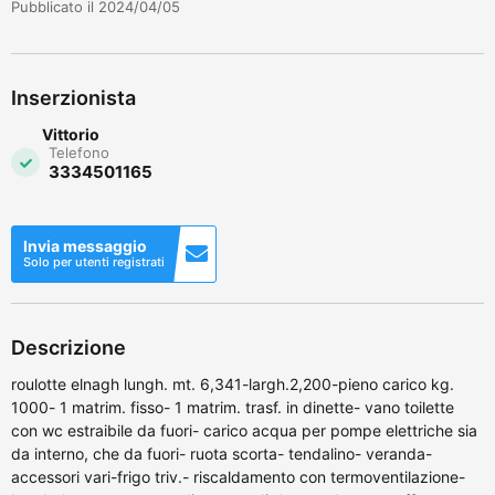
Pubblicato il 2024/04/05
Inserzionista
Vittorio
Telefono
3334501165
Invia messaggio
Solo per utenti registrati
Descrizione
roulotte elnagh lungh. mt. 6,341-largh.2,200-pieno carico kg.
1000- 1 matrim. fisso- 1 matrim. trasf. in dinette- vano toilette
con wc estraibile da fuori- carico acqua per pompe elettriche sia
da interno, che da fuori- ruota scorta- tendalino- veranda-
accessori vari-frigo triv.- riscaldamento con termoventilazione-