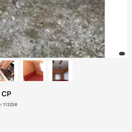
 CP
D: 113256