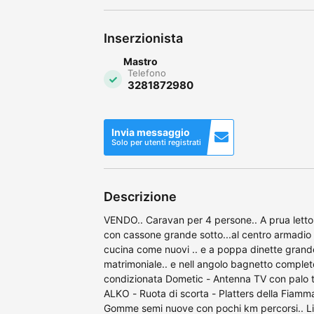
Inserzionista
Mastro
Telefono
3281872980
Invia messaggio
Solo per utenti registrati
Descrizione
VENDO.. Caravan per 4 persone.. A prua letto
con cassone grande sotto...al centro armadio
cucina come nuovi .. e a poppa dinette grande 
matrimoniale.. e nell angolo bagnetto completo 
condizionata Dometic - Antenna TV con palo t
ALKO - Ruota di scorta - Platters della Fiamma
Gomme semi nuove con pochi km percorsi.. Libr