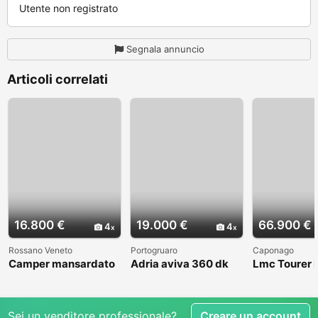
Utente non registrato
Segnala annuncio
Articoli correlati
16.800 €
19.000 €
66.900 €
4
4
Rossano Veneto
Portogruaro
Caponago
Camper mansardato
Adria aviva 360 dk
Lmc Tourer
Elnag Joxi 11
Sei un venditore professionale?
Creare un account