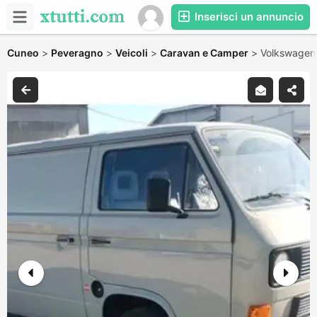
Inserisci un annuncio
Cuneo
>
Peveragno
>
Veicoli
>
Caravan e Camper
>
Volkswagen