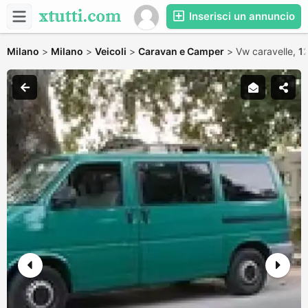
Inserisci un annuncio
Milano
>
Milano
>
Veicoli
>
Caravan e Camper
>
Vw caravelle,
1