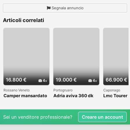
Segnala annuncio
Articoli correlati
16.800 €
19.000 €
66.900 €
4
4
Rossano Veneto
Portogruaro
Caponago
Camper mansardato
Adria aviva 360 dk
Lmc Tourer
Elnag Joxi 11
Sei un venditore professionale?
Creare un account