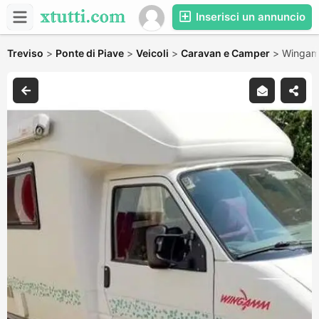
Inserisci un annuncio
Treviso
>
Ponte di Piave
>
Veicoli
>
Caravan e Camper
>
Wingam