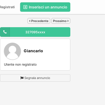
Inserisci un annuncio
egistrati
Precedente
Prossimo
327095xxxx
Giancarlo
Utente non registrato
Segnala annuncio