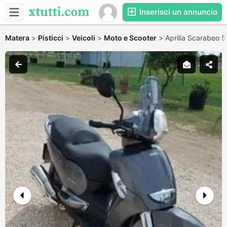
Inserisci un annuncio
Matera
>
Pisticci
>
Veicoli
>
Moto e Scooter
>
Aprilia Scarabeo 