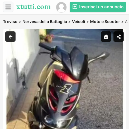
Inserisci un annuncio
Treviso
>
Nervesa della Battaglia
>
Veicoli
>
Moto e Scooter
>
Ap