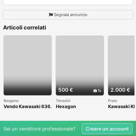
Segnala annuncio
Articoli correlati
500 €
2.000 €
1
Bergamo
Terrasini
Prato
Vendo Kawasaki 636.
Hexagon
Kawasaki KL
Anno 2004
1998
Sei un venditore professionale?
Creare un account