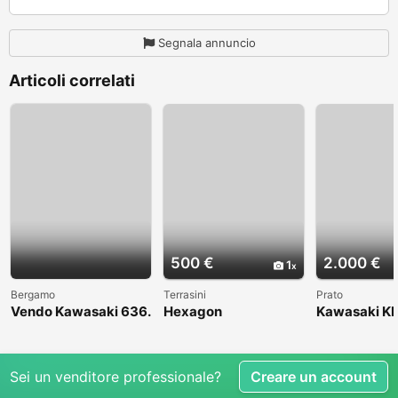
Segnala annuncio
Articoli correlati
500 €
2.000 €
1
Bergamo
Terrasini
Prato
Vendo Kawasaki 636.
Hexagon
Kawasaki KL
Anno 2004
1998
Sei un venditore professionale?
Creare un account