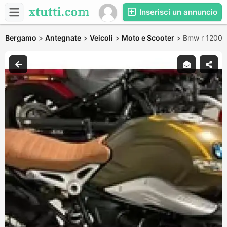
Inserisci un annuncio
Bergamo
>
Antegnate
>
Veicoli
>
Moto e Scooter
>
Bmw r 1200 r