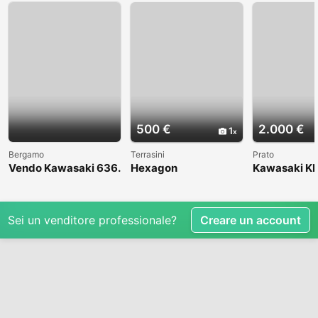
500 €
2.000 €
1
Bergamo
Terrasini
Prato
Vendo Kawasaki 636.
Hexagon
Kawasaki KL
Anno 2004
1998
Sei un venditore professionale?
Creare un account