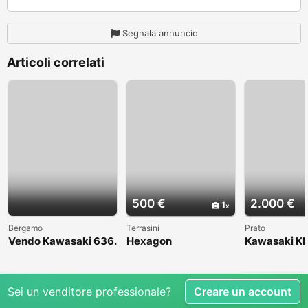
Segnala annuncio
Articoli correlati
500 €
2.000 €
1
Bergamo
Terrasini
Prato
Vendo Kawasaki 636.
Hexagon
Kawasaki KL
Anno 2004
1998
Sei un venditore professionale?
Creare un account