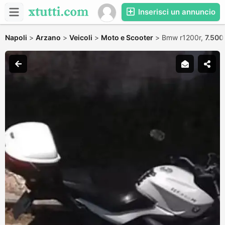
Inserisci un annuncio
Napoli
>
Arzano
>
Veicoli
>
Moto e Scooter
>
Bmw r1200r,
7.500