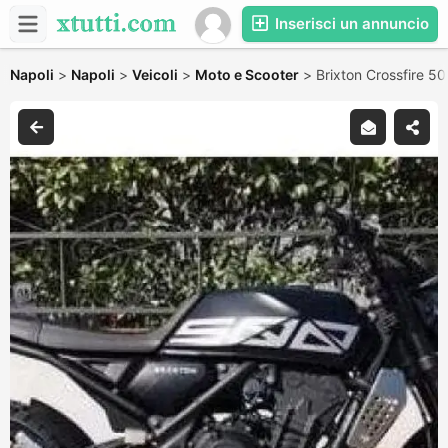
Inserisci un annuncio
Napoli
>
Napoli
>
Veicoli
>
Moto e Scooter
>
Brixton Crossfire 5